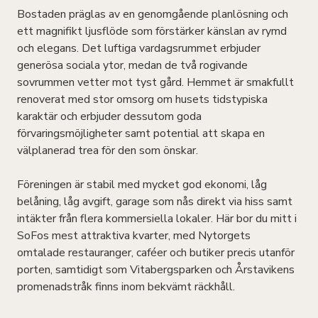
Bostaden präglas av en genomgående planlösning och
ett magnifikt ljusflöde som förstärker känslan av rymd
och elegans. Det luftiga vardagsrummet erbjuder
generösa sociala ytor, medan de två rogivande
sovrummen vetter mot tyst gård. Hemmet är smakfullt
renoverat med stor omsorg om husets tidstypiska
karaktär och erbjuder dessutom goda
förvaringsmöjligheter samt potential att skapa en
välplanerad trea för den som önskar.
Föreningen är stabil med mycket god ekonomi, låg
belåning, låg avgift, garage som nås direkt via hiss samt
intäkter från flera kommersiella lokaler. Här bor du mitt i
SoFos mest attraktiva kvarter, med Nytorgets
omtalade restauranger, caféer och butiker precis utanför
porten, samtidigt som Vitabergsparken och Årstavikens
promenadstråk finns inom bekvämt räckhåll.