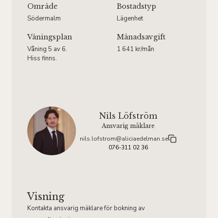
Område
Bostadstyp
Södermalm
Lägenhet
Våningsplan
Månadsavgift
Våning 5 av 6.
1 641 kr/mån
Hiss finns.
Nils Löfström
Ansvarig mäklare
nils.lofstrom@aliciaedelman.se
076-311 02 36
Visning
Kontakta ansvarig mäklare för bokning av