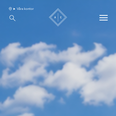
Våra kontor
Våra hem
Sälj med oss
Bevakning
Franchise
Om oss
Vårt team
Jobba med oss