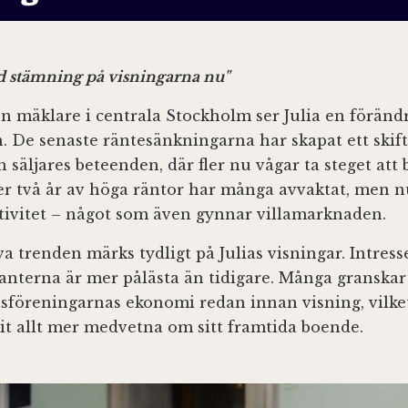
d stämning på visningarna nu"
n mäklare i centrala Stockholm ser Julia en förändr
 De senaste räntesänkningarna har skapat ett skift
 säljares beteenden, där fler nu vågar ta steget att 
ter två år av höga räntor har många avvaktat, men n
tivitet – något som även gynnar villamarknaden.
a trenden märks tydligt på Julias visningar. Intress
anterna är mer pålästa än tidigare. Många granskar
tsföreningarnas ekonomi redan innan visning, vilket
vit allt mer medvetna om sitt framtida boende.