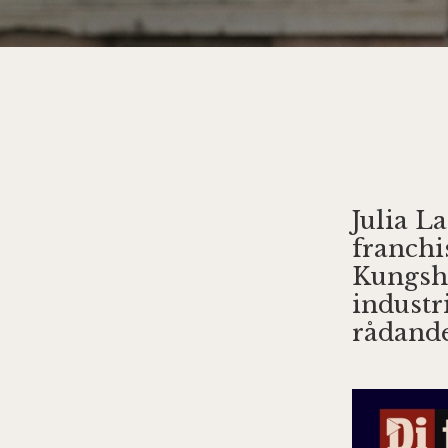
Julia L
franchi
Kungsh
industr
rådand