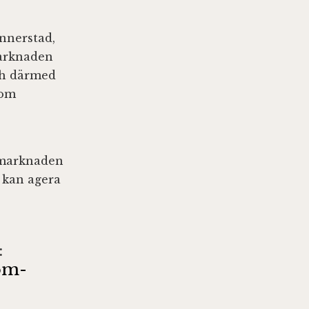
innerstad,
marknaden
och därmed
som
dsmarknaden
e kan agera
:
om-