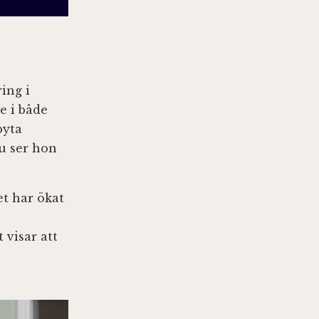
ing i
e i både
byta
u ser hon
et har ökat
 visar att