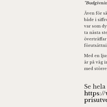
”Budgivnin
Även för sä
både i sif
var som dyr
ta nästa st
överträffar
förutsättni
Med en lju
är på väg i
med större
Se hela
https:/
prisut