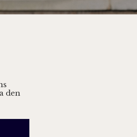
ns
ra den