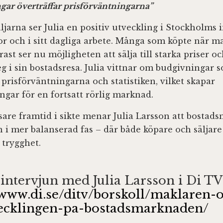
gar överträffar prisförväntningarna”
ljarna ser Julia en positiv utveckling i Stockholms 
fror och i sitt dagliga arbete. Många som köpte när 
ast ser nu möjligheten att sälja till starka priser 
eg i sin bostadsresa. Julia vittnar om budgivningar 
 prisförväntningarna och statistiken, vilket skapar
ngar för en fortsatt rörlig marknad.
sare framtid i sikte menar Julia Larsson att bosta
n i mer balanserad fas – där både köpare och säljar
 trygghet.
 intervjun med Julia Larsson i Di TV
/www.di.se/ditv/borskoll/maklaren-
vecklingen-pa-bostadsmarknaden/