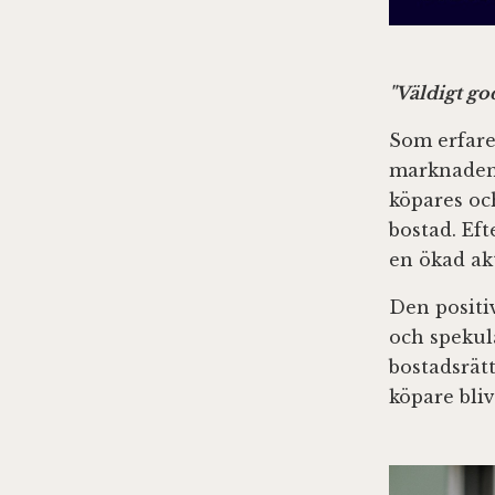
"Väldigt go
Som erfare
marknaden.
köpares och
bostad. Ef
en ökad ak
Den positiv
och spekul
bostadsrät
köpare bli