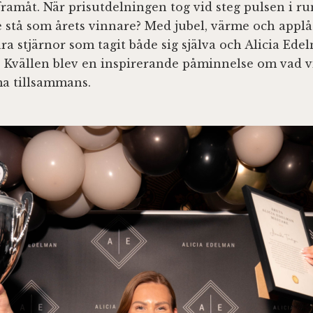
 framåt. När prisutdelningen tog vid steg pulsen i 
le stå som årets vinnare? Med jubel, värme och appl
ra stjärnor som tagit både sig själva och Alicia Edel
. Kvällen blev en inspirerande påminnelse om vad v
a tillsammans.