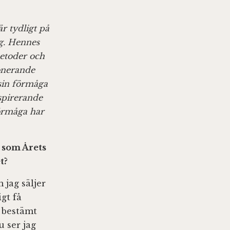
r tydligt på
ng. Hennes
metoder och
ponerande
sin förmåga
nspirerande
förmåga har
n som Årets
t?
 jag säljer
gt få
 bestämt
u ser jag