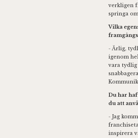
verkligen 
springa om 
Vilka egen
framgångs
- Ärlig, ty
igenom hela
vara tydli
snabbagera
Kommunikat
Du har haf
du att anv
- Jag komm
franchiseta
inspirera 