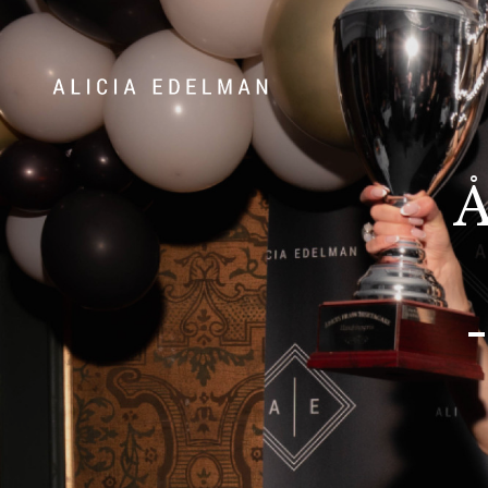
Våra hem
Sälj med
Å