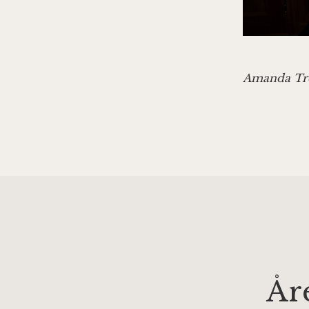
Amanda Tre
År