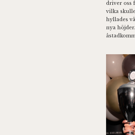
driver oss
vilka skul
hyllades vå
nya höjder
åstadkomm