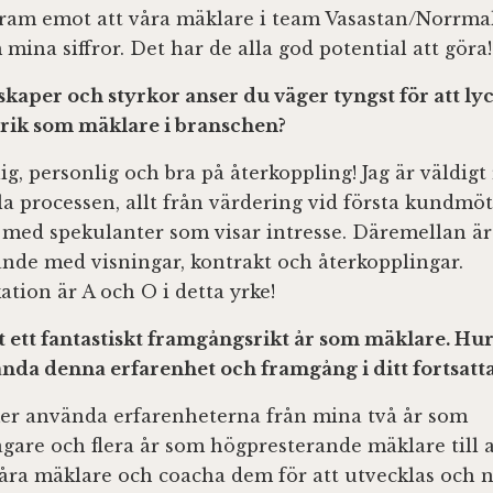
fram emot att våra mäklare i team Vasastan/Norrma
mina siffror. Det har de alla god potential att göra!
skaper och styrkor anser du väger tyngst för att lyc
rik som mäklare i branschen?
dlig, personlig och bra på återkoppling! Jag är väldigt
 processen, allt från värdering vid första kundmötet
g med spekulanter som visar intresse. Däremellan är
nde med visningar, kontrakt och återkopplingar.
ion är A och O i detta yrke!
t ett fantastiskt framgångsrikt år som mäklare. H
ända denna erfarenhet och framgång i ditt fortsatta
er använda erfarenheterna från mina två år som
gare och flera år som högpresterande mäklare till a
våra mäklare och coacha dem för att utvecklas och 