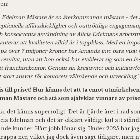
en:
ia Edelman Mästare är en återkommande mästare - det ä
ptionella affärsskicklighet och outtröttliga engagema
ch konsekventa användning av Alicia Edelmans arbets
anterar att kvaliteten alltid är i toppklass. Med en im
på över 7 miljoner kronor har Amanda inte bara visat 
 resultat, utan att hon också har etablerat sig som en i
itt franchisekontor. Genom sin kreativitet och initiativ
tt stort ansvar för kontorets välmående och utveckling."
is till priset! Hur känns det att ta emot utmärkelse
lman Mästare och stå som självklar vinnare av prise
la, det känns superroligt! Det är fjärde året i rad som
cia Edelman och det är såklart väldigt kul att ständi
de kunder. Hårt jobb lönar sig. Under 2025 har jag
 trappa ner, vilket jag dock även sagt tidigare, men n