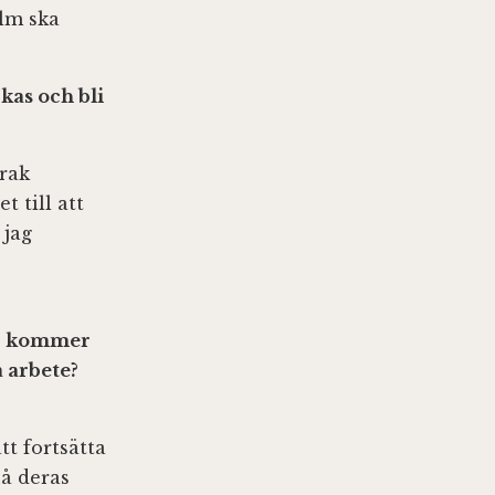
lm ska
kas och bli
 rak
 till att
 jag
ur kommer
 arbete?
tt fortsätta
nå deras