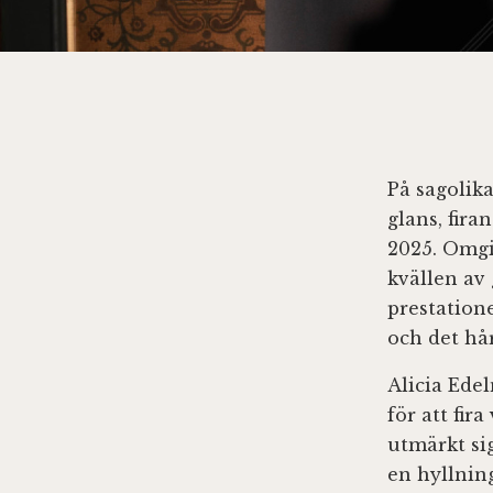
På sagolik
glans, fir
2025. Omgi
kvällen av 
prestation
och det hår
Alicia Ede
för att fi
utmärkt si
en hyllnin