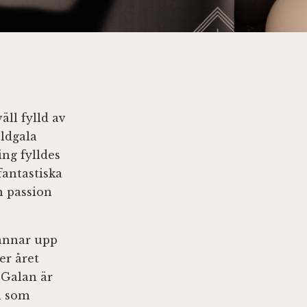
ll fylld av
uldgala
ng fylldes
fantastiska
n passion
tannar upp
er året
 Galan är
n som