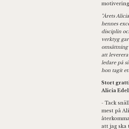
motivering
"Årets Alic
hennes exce
disciplin o
verktyg gar
omsättning 
att leverera
ledare på s
hon tagit e
Stort gratt
Alicia Ede
- Tack snäl
mest på Ali
återkomman
att jag ska