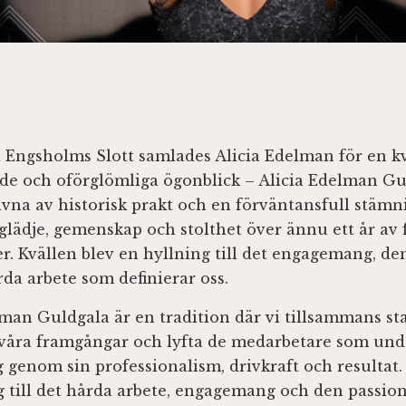
a Engsholms Slott samlades Alicia Edelman för en kvä
ande och oförglömliga ögonblick – Alicia Edelman G
vna av historisk prakt och en förväntansfull stämni
glädje, gemenskap och stolthet över ännu ett år av 
er. Kvällen blev en hyllning till det engagemang, de
da arbete som definierar oss.
lman Guldgala är en tradition där vi tillsammans s
ra våra framgångar och lyfta de medarbetare som und
g genom sin professionalism, drivkraft och resultat.
g till det hårda arbete, engagemang och den passio