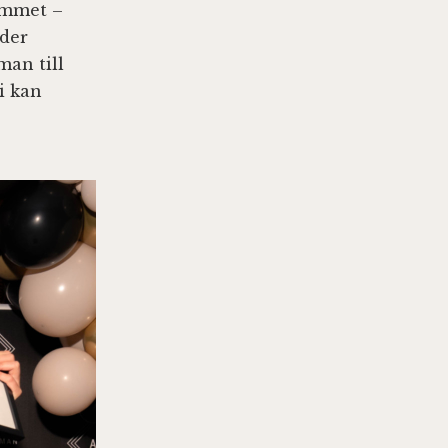
rummet –
åder
man till
i kan