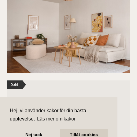
Såld
Västgötagatan 18
7 050 000 kr (slutpris)
Hej, vi använder kakor för din bästa
upplevelse.
Läs mer om kakor
Antal rum
Boarea
2 rum
62 kvm
Nej tack
Tillåt cookies