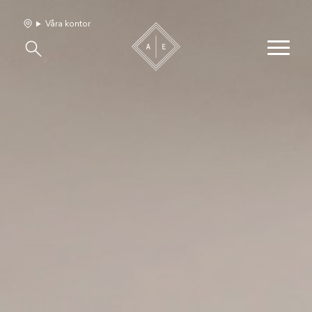
Våra kontor
Våra hem
Sälj med oss
Bevakning
Franchise
Om oss
Vårt team
Jobba med oss