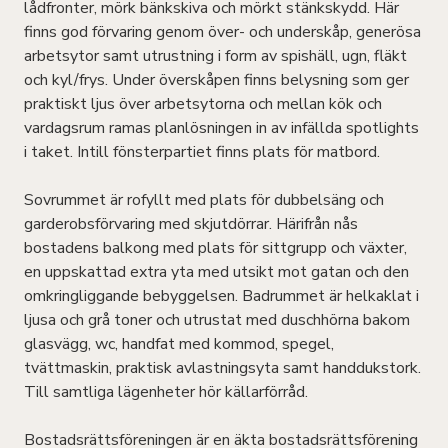
lådfronter, mörk bänkskiva och mörkt stänkskydd. Här
finns god förvaring genom över- och underskåp, generösa
arbetsytor samt utrustning i form av spishäll, ugn, fläkt
och kyl/frys. Under överskåpen finns belysning som ger
praktiskt ljus över arbetsytorna och mellan kök och
vardagsrum ramas planlösningen in av infällda spotlights
i taket. Intill fönsterpartiet finns plats för matbord.
Sovrummet är rofyllt med plats för dubbelsäng och
garderobsförvaring med skjutdörrar. Härifrån nås
bostadens balkong med plats för sittgrupp och växter,
en uppskattad extra yta med utsikt mot gatan och den
omkringliggande bebyggelsen. Badrummet är helkaklat i
ljusa och grå toner och utrustat med duschhörna bakom
glasvägg, wc, handfat med kommod, spegel,
tvättmaskin, praktisk avlastningsyta samt handdukstork.
Till samtliga lägenheter hör källarförråd.
Bostadsrättsföreningen är en äkta bostadsrättsförening