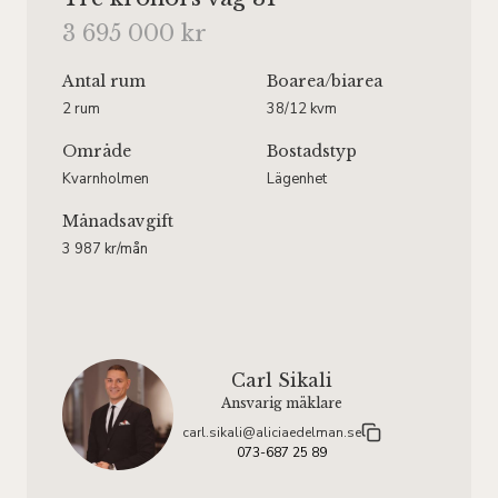
3 695 000 kr
Antal rum
Boarea
/biarea
2 rum
38/12 kvm
Område
Bostadstyp
Kvarnholmen
Lägenhet
Månadsavgift
3 987 kr/mån
Carl Sikali
Ansvarig mäklare
carl.sikali@aliciaedelman.se
073-687 25 89