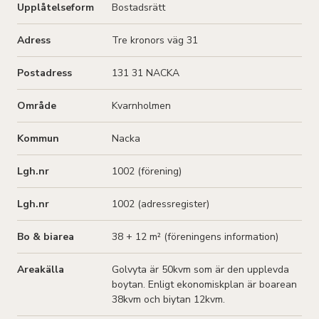
Upplåtelseform
Bostadsrätt
Adress
Tre kronors väg 31
Postadress
131 31 NACKA
Område
Kvarnholmen
Kommun
Nacka
Lgh.nr
1002 (förening)
Lgh.nr
1002 (adressregister)
Bo
& biarea
38 + 12 m² (
föreningens information
)
Areakälla
Golvyta är 50kvm som är den upplevda
boytan. Enligt ekonomiskplan är boarean
38kvm och biytan 12kvm.