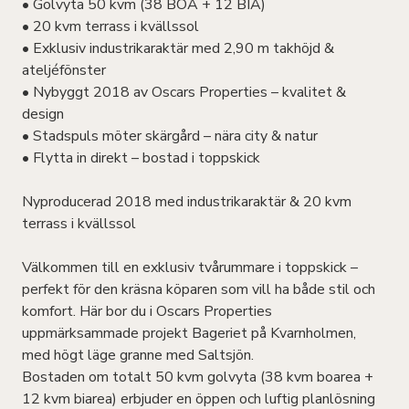
• Golvyta 50 kvm (38 BOA + 12 BIA)
• 20 kvm terrass i kvällssol
• Exklusiv industrikaraktär med 2,90 m takhöjd &
ateljéfönster
• Nybyggt 2018 av Oscars Properties – kvalitet &
design
• Stadspuls möter skärgård – nära city & natur
• Flytta in direkt – bostad i toppskick
Nyproducerad 2018 med industrikaraktär & 20 kvm
terrass i kvällssol
Välkommen till en exklusiv tvårummare i toppskick –
perfekt för den kräsna köparen som vill ha både stil och
komfort. Här bor du i Oscars Properties
uppmärksammade projekt Bageriet på Kvarnholmen,
med högt läge granne med Saltsjön.
Bostaden om totalt 50 kvm golvyta (38 kvm boarea +
12 kvm biarea) erbjuder en öppen och luftig planlösning