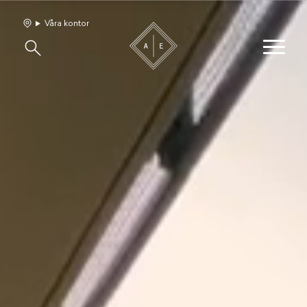
Våra kontor
Våra hem
Sälj med oss
Bevakning
Franchise
Om oss
Vårt team
Jobba med oss