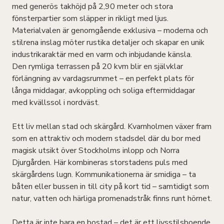
med generös takhöjd på 2,90 meter och stora
fönsterpartier som släpper in rikligt med ljus.
Materialvalen är genomgående exklusiva – moderna och
stilrena inslag möter rustika detaljer och skapar en unik
industrikaraktär med en varm och inbjudande känsla.
Den rymliga terrassen på 20 kvm blir en självklar
förlängning av vardagsrummet – en perfekt plats för
långa middagar, avkoppling och soliga eftermiddagar
med kvällssol i nordväst.
Ett liv mellan stad och skärgård. Kvarnholmen växer fram
som en attraktiv och modern stadsdel där du bor med
magisk utsikt över Stockholms inlopp och Norra
Djurgården. Här kombineras storstadens puls med
skärgårdens lugn. Kommunikationerna är smidiga – ta
båten eller bussen in till city på kort tid – samtidigt som
natur, vatten och härliga promenadstråk finns runt hörnet.
Detta är inte bara en bostad – det är ett livsstilsboende