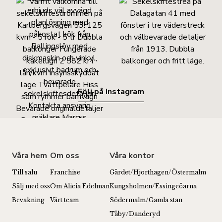
Följ på Instagram
Våra hem
Om oss
Våra kontor
Till salu
Franchise
Gärdet/Hjorthagen/Östermalm
Sälj med oss
Om Alicia Edelman
Kungsholmen/Essingeöarna
Bevakning
Vårt team
Södermalm/Gamla stan
Täby/Danderyd