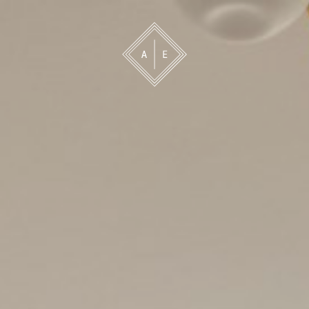
 oss
Bevakning
Franchise
Om oss
Vårt 