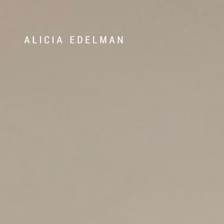
072-388 24 22
Våra hem
Sälj med