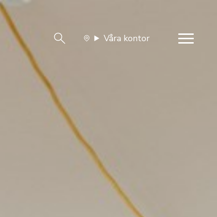
Våra kontor
team
Jobba med oss