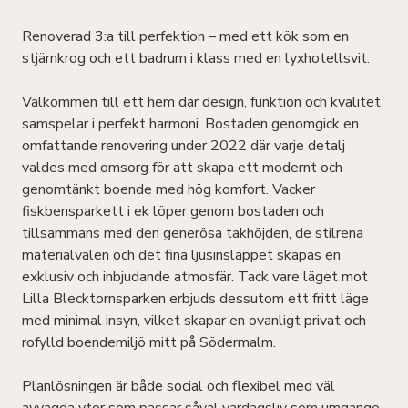
Renoverad 3:a till perfektion – med ett kök som en
stjärnkrog och ett badrum i klass med en lyxhotellsvit.
Välkommen till ett hem där design, funktion och kvalitet
samspelar i perfekt harmoni. Bostaden genomgick en
omfattande renovering under 2022 där varje detalj
valdes med omsorg för att skapa ett modernt och
genomtänkt boende med hög komfort. Vacker
fiskbensparkett i ek löper genom bostaden och
tillsammans med den generösa takhöjden, de stilrena
materialvalen och det fina ljusinsläppet skapas en
exklusiv och inbjudande atmosfär. Tack vare läget mot
Lilla Blecktornsparken erbjuds dessutom ett fritt läge
med minimal insyn, vilket skapar en ovanligt privat och
rofylld boendemiljö mitt på Södermalm.
Planlösningen är både social och flexibel med väl
avvägda ytor som passar såväl vardagsliv som umgänge.