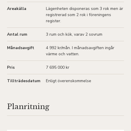
Areakälla
Lägenheten disponeras som 3 rok men är
registrerad som 2 rok i föreningens
register.
Antal rum
3
rum och kök
, varav 2 sovrum
Månadsavgift
4 992 kr/mån
. I månadsavgiften ingår
värme och vatten.
Pris
7 695 000 kr
Tillträdesdatum
Enligt överenskommelse
Planritning