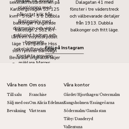
Följ på Instagram
Våra hem
Om oss
Våra kontor
Till salu
Franchise
Gärdet/Hjorthagen/Östermalm
Sälj med oss
Om Alicia Edelman
Kungsholmen/Essingeöarna
Bevakning
Vårt team
Södermalm/Gamla stan
Täby/Danderyd
Vallentuna