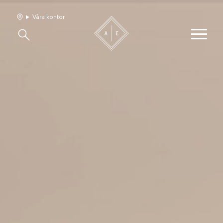
Våra kontor
Våra hem
Sälj med oss
Bevakning
Franchise
Om oss
Vårt team
Jobba med oss