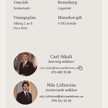
Område
Bostadstyp
Södermalm
Lägenhet
Våningsplan
Månadsavgift
Våning 1 av 6.
4 992 kr/mån
Hiss finns.
Carl Sikali
Ansvarig mäklare
carl.sikali@aliciaedelman.se
073-687 25 89
Nils Löfström
Assisterande mäklare
nils.lofstrom@aliciaedelman.se
076-311 02 36