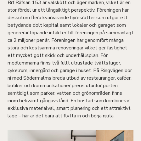
Brf Räfsan 153 är välskött och äger marken, vilket är en
stor fördel ur ett långsiktigt perspektiv. Föreningen har
dessutom flera kvarvarande hyresrätter som utgör ett
betydande dolt kapital samt lokaler och garaget som
genererar löpande intäkter till föreningen på sammanlagt
ca 2 miljoner per år. Föreningen har genomfört många
stora och kostsamma renoveringar vilket ger fastighet
ett mycket gott skick och underhållsplan. För
medlemmarna finns två fullt utrustade tvättstugor,
cykelrum, innergård och garage i huset. På Ringvägen bor
ni med Södermalms breda utbud av restauranger, caféer,
butiker och kommunikationer precis utanför porten,
samtidigt som parker, vatten och grönområden finns
inom bekvämt gångavstånd. En bostad som kombinerar
exklusiva materialval, smart planering och ett attraktivt
läge – här är det bara att flytta in och börja njuta.