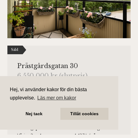
Såld
Prästgårdsgatan 30
6 550 000 kr (slutpris)
Antal rum
Boarea
Hej, vi använder kakor för din bästa
3 rum
72 kvm
upplevelse.
Läs mer om kakor
Område
Bostadstyp
Nej tack
Tillåt cookies
Sundbyberg
Lägenhet
Våningsplan
Månadsavgift
Våning 2 av 4.
4 437 kr/mån