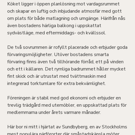
Köket ligger i öppen planlösning mot vardagsrummet
och skapar en luftig och inbjudande atmosfär med gott
om plats för både matlagning och umgänge. Härifrån nås
även bostadens härliga balkong i uppskattat
sydvästläge, med eftermiddags- och kvällssol.
De två sovrummen är rofyllt placerade och erbjuder goda
förvaringsmöjligheter. Utöver bostadens smarta
förvaring finns även två tillhörande förråd, ett på vinden
och ett i källaren. Det rymliga badrummet håller mycket
fint skick och är utrustat med tvättmaskin med
integrerad torktumlare för extra bekvämlighet.
Föreningen är stabil med god ekonomi och erbjuder en
trevlig trädgård med utemöbler, en uppskattad plats för
medlemmarna under årets varmare månader.
Här bor ni mitt i hjärtat av Sundbyberg, en av Stockholms
mest populära närförorter där småstadskänsla möter