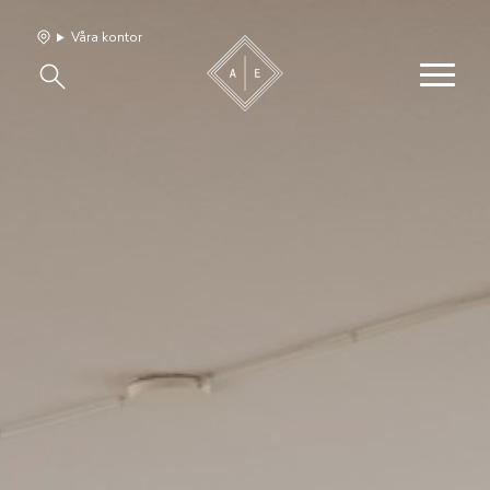
Våra kontor
Våra hem
Sälj med oss
Bevakning
Franchise
Om oss
Vårt team
Jobba med oss