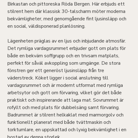
Birkastan och pittoreska Röda Bergen. Här erbjuds ett
stilrent hem där klassisk 30-talscharm möter moderna
bekvämligheter, med genomgående fint ljusinsläpp och
en social, väldisponerad planlösning.
Lägenheten präglas av en ljus och inbjudande atmosfär.
Det rymliga vardagsrummet erbjuder gott om plats för
både en bekväm soffgrupp och en trivsam matplats,
perfekt för såväl avkoppling som umgänge. De stora
fönstren ger ett generöst ljusinsläpp från tre
väderstreck. Köket ligger i social anslutning till
vardagsrummet och är modernt utformat med rymliga
arbetsytor och gott om förvaring, vilket gör det både
praktiskt och inspirerande att laga mat. Sovrummet är
rofyllt och med plats för dubbelsäng samt förvaring.
Badrummet är stilrent helkaklat med marmorgolv och
funktionellt planerat med både tvättmaskin och
torktumlare, en uppskattad och lyxig bekvämlighet i en
bostad av denna storlek.