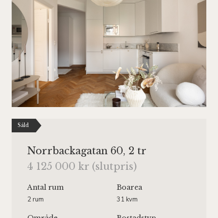
Såld
Norrbackagatan 60, 2 tr
4 125 000 kr (slutpris)
Antal rum
Boarea
2 rum
31 kvm