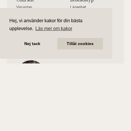
Område
Bostadstyp
Vasastan
Lägenhet
Våningsplan
Månadsavgift
Hej, vi använder kakor för din bästa
Våning 2 av 5.
2 326 kr/mån
upplevelse.
Läs mer om kakor
Hiss finns.
Nej tack
Tillåt cookies
Gustav Larsson
Ansvarig mäklare
gustav.larsson@aliciaedelman.se
072-388 24 09