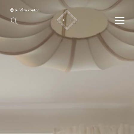
Våra kontor
Våra hem
Sälj med oss
Bevakning
Franchise
Om oss
Vårt team
Jobba med oss