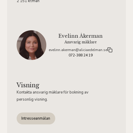
2 151 kr/mån
Evelinn Åkerman
Ansvarig mäklare
evelinn.akerman@aliciaedelman.se
072-388 24 19
Visning
Kontakta ansvarig mäklare för bokning av
personlig visning.
Intresseanmälan