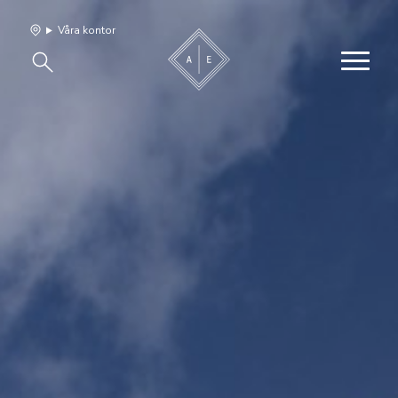
Våra kontor
Våra hem
Sälj med oss
Bevakning
Franchise
Om oss
Vårt team
Jobba med oss