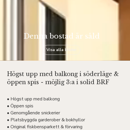
Denna bostad är såld
Visa alla bilder
Högst upp med balkong i söderläge &
öppen spis - möjlig 3:a i solid BRF
• Högst upp med balkong
• Öppen spis
• Genomgående snickerier
• Platsbyggda garderober & bokhyllor
• Original fiskbensparkett & förvaring