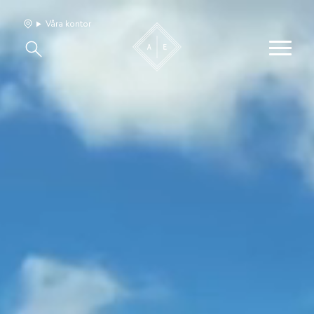
Våra kontor
Våra hem
Sälj med oss
Bevakning
Franchise
Om oss
Vårt team
Jobba med oss