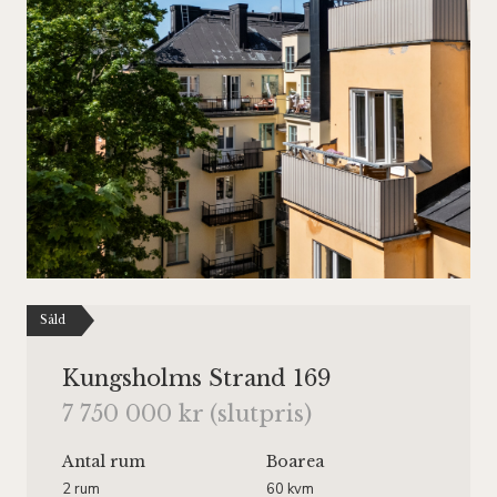
Såld
Kungsholms Strand 169
7 750 000 kr (slutpris)
Antal rum
Boarea
2 rum
60 kvm