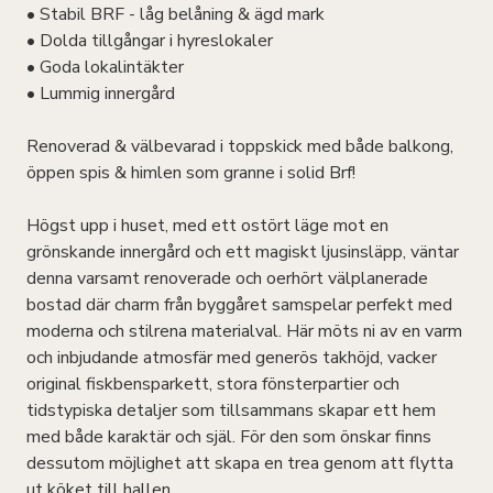
• Stabil BRF - låg belåning & ägd mark
• Dolda tillgångar i hyreslokaler
• Goda lokalintäkter
• Lummig innergård
Renoverad & välbevarad i toppskick med både balkong,
öppen spis & himlen som granne i solid Brf!
Högst upp i huset, med ett ostört läge mot en
grönskande innergård och ett magiskt ljusinsläpp, väntar
denna varsamt renoverade och oerhört välplanerade
bostad där charm från byggåret samspelar perfekt med
moderna och stilrena materialval. Här möts ni av en varm
och inbjudande atmosfär med generös takhöjd, vacker
original fiskbensparkett, stora fönsterpartier och
tidstypiska detaljer som tillsammans skapar ett hem
med både karaktär och själ. För den som önskar finns
dessutom möjlighet att skapa en trea genom att flytta
ut köket till hallen.