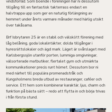
vindsförråd. Som boende i föreningen har ni dessutom
tillgång till en fantastisk takterrass endast en
halvtrappa upp som ger en naturlig förlängning av
hemmet under årets varmare månader med härlig utsikt
över takåsarna.
Brf Isbrytaren 25 är en stabil och välskött förening med
låg belåning, goda lokalintäkter, dolda tillgångar i
hyresrättslokaler och ägd mark. Läget är svårslaget med
Karlsbergssjön utanför porten, lummiga omgivningar,
välsorterade matbutiker, flertalet gym och utmärkta
kommunikationer precis runt hörnet. Dessutom bor ni
med närhet till populära promenadstråk och
Kungsholmens breda utbud av restauranger, caféer och
service. Ett hem som kombinerar karaktär, ljus, charm och
funktion på bästa sätt – redo att flytta in och börja trivas
i från första stund.