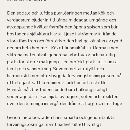
Den sociala och luftiga planlösningen mellan kök och
vardagsrum bjuder in till långa middagar, umgänge och
avkopplande kvällar framför den öppna spisen som blir
bostadens självklara hjärta. Ljuset strömmar in från de
stora fönstren och förstärker den härliga känslan av rymd
genom hela hemmet. Köket är smakfullt utformat med
stilrena materialval, generösa arbetsytor och naturlig
plats för större matgrupp – en perfekt plats att samla
familj och vänner kring. Sovrummet är rofyllt och
harmoniskt med platsbyggda förvaringslösningar som på
ett elegant sätt kombinerar funktion och estetik.
Härifrån nås bostadens underbara balkong i soligt
söderläge där ni kan njuta av lugnet, solen och utsikten
över den lummiga innergården från ett högt och fritt läge.
Genom hela bostaden finns smarta och genomtänkta
förvaringslösningar samt närhet till ett rymligt