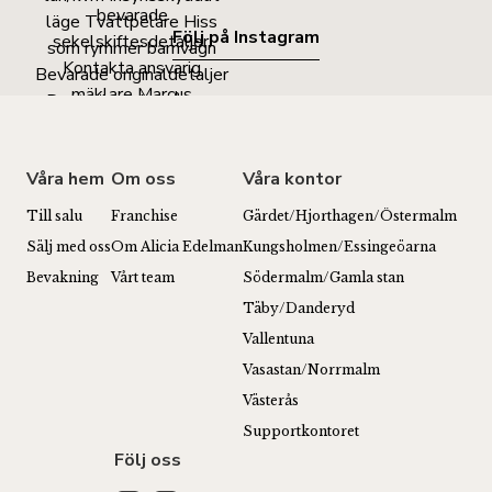
Följ på Instagram
Våra hem
Om oss
Våra kontor
Till salu
Franchise
Gärdet/Hjorthagen/Östermalm
Sälj med oss
Om Alicia Edelman
Kungsholmen/Essingeöarna
Bevakning
Vårt team
Södermalm/Gamla stan
Täby/Danderyd
Vallentuna
Vasastan/Norrmalm
Västerås
Supportkontoret
Följ oss