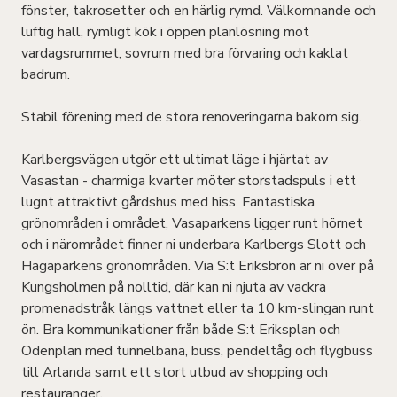
fönster, takrosetter och en härlig rymd. Välkomnande och
luftig hall, rymligt kök i öppen planlösning mot
vardagsrummet, sovrum med bra förvaring och kaklat
badrum.
Stabil förening med de stora renoveringarna bakom sig.
Karlbergsvägen utgör ett ultimat läge i hjärtat av
Vasastan - charmiga kvarter möter storstadspuls i ett
lugnt attraktivt gårdshus med hiss. Fantastiska
grönområden i området, Vasaparkens ligger runt hörnet
och i närområdet finner ni underbara Karlbergs Slott och
Hagaparkens grönområden. Via S:t Eriksbron är ni över på
Kungsholmen på nolltid, där kan ni njuta av vackra
promenadstråk längs vattnet eller ta 10 km-slingan runt
ön. Bra kommunikationer från både S:t Eriksplan och
Odenplan med tunnelbana, buss, pendeltåg och flygbuss
till Arlanda samt ett stort utbud av shopping och
restauranger.