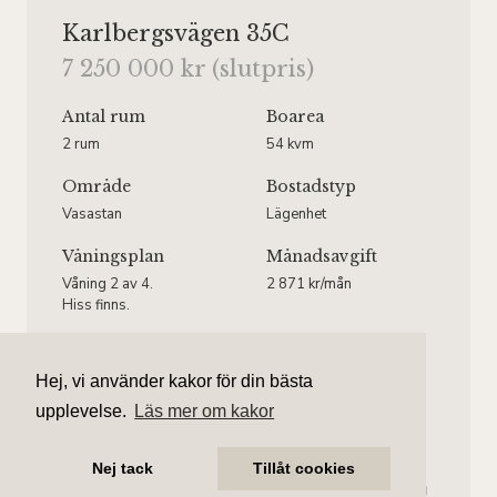
Karlbergsvägen 35C
7 250 000 kr (slutpris)
Antal rum
Boarea
2 rum
54 kvm
Område
Bostadstyp
Vasastan
Lägenhet
Våningsplan
Månadsavgift
Våning 2 av 4.
2 871 kr/mån
Hiss finns.
Hej, vi använder kakor för din bästa
upplevelse.
Läs mer om kakor
Amanda Treutiger
Ansvarig mäklare
Nej tack
Tillåt cookies
amanda.treutiger@aliciaedelman.se