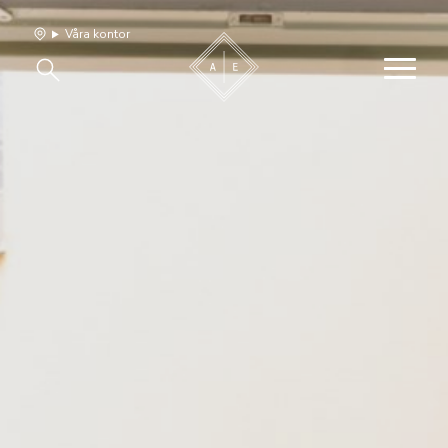
Våra kontor
Våra hem
Sälj med oss
Bevakning
Franchise
Om oss
Vårt team
Jobba med oss