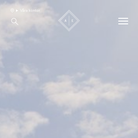
Våra kontor
Våra hem
Sälj med oss
Bevakning
Franchise
Om oss
Vårt team
Jobba med oss