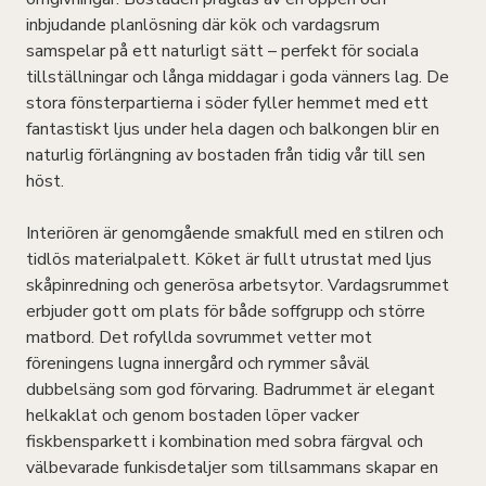
inbjudande planlösning där kök och vardagsrum
samspelar på ett naturligt sätt – perfekt för sociala
tillställningar och långa middagar i goda vänners lag. De
stora fönsterpartierna i söder fyller hemmet med ett
fantastiskt ljus under hela dagen och balkongen blir en
naturlig förlängning av bostaden från tidig vår till sen
höst.
Interiören är genomgående smakfull med en stilren och
tidlös materialpalett. Köket är fullt utrustat med ljus
skåpinredning och generösa arbetsytor. Vardagsrummet
erbjuder gott om plats för både soffgrupp och större
matbord. Det rofyllda sovrummet vetter mot
föreningens lugna innergård och rymmer såväl
dubbelsäng som god förvaring. Badrummet är elegant
helkaklat och genom bostaden löper vacker
fiskbensparkett i kombination med sobra färgval och
välbevarade funkisdetaljer som tillsammans skapar en