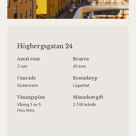
Högbergsgatan 24
Antal rum
Boarea
2 rum
45 kvm
Område
Bostadstyp
Södermalm
Lägenhet
Våningsplan
Månadsavgift
Våning 3 av 5.
2 746 kr/mån
Hiss finns.