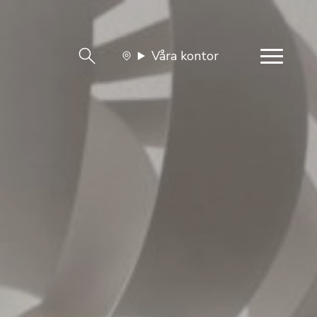
Våra kontor
team
Jobba med oss