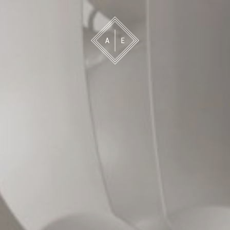
 oss
Bevakning
Franchise
Om oss
Vårt 