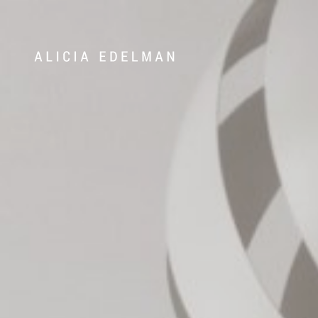
072-388 24 63
Våra hem
Sälj med