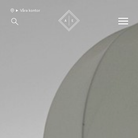
Våra kontor
Våra hem
Sälj med oss
Bevakning
Franchise
Om oss
Vårt team
Jobba med oss