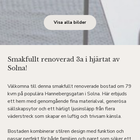
Visa alla bilder
Smakfullt renoverad 3a i hjärtat av
Solna!
Välkomna till denna smakfullt renoverade bostad om 79
kvm på populära Hannebergsgatan i Solna. Här erbjuds
ett hem med genomgående fina materialval, generösa
sällskapsytor och ett härligt ljusinsläpp från flera
väderstreck som skapar en luftig och trivsam känsla.
Bostaden kombinerar stilren design med funktion och
passar perfekt för både familjen och paret som söker ett