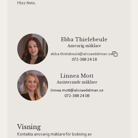
Hiss finns.
Ebba Thielebeule
Ansvarig mäklare
ebba.thielebeule@aliciaedelman.se
072-388 24 18
Linnea Mott
Assisterande mäklare
linnea.mott@aliciaedelman.se
072-388 24 08
Visning
Kontakta ansvarig mäklare för bokning av