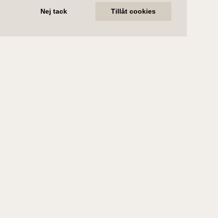
Nej tack
Tillåt cookies
Fakta
Rumsbeskrivning
Byggnad
Förening
Ekonomi
Bostadsinformation
Upplåtelseform
Bostadsrätt
Adress
Hannebergsgatan 22