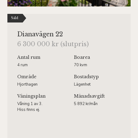
Såld
Dianavägen 22
6 300 000 kr (slutpris)
Antal rum
Boarea
4 rum
70 kvm
Område
Bostadstyp
Hjorthagen
Lägenhet
Våningsplan
Månadsavgift
Våning 1 av 3.
5 892 kr/mån
Hiss finns ej.