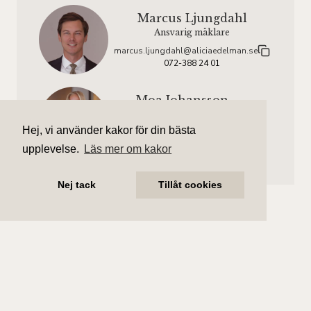
Marcus Ljungdahl
Ansvarig mäklare
marcus.ljungdahl@aliciaedelman.se
072-388 24 01
Moa Johansson
Assisterande mäklare
Hej, vi använder kakor för din bästa
moa.johansson@aliciaedelman.se
072-388 24 23
upplevelse.
Läs mer om kakor
Nej tack
Tillåt cookies