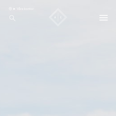
Våra kontor
Våra hem
Sälj med oss
Bevakning
Franchise
Om oss
Vårt team
Jobba med oss