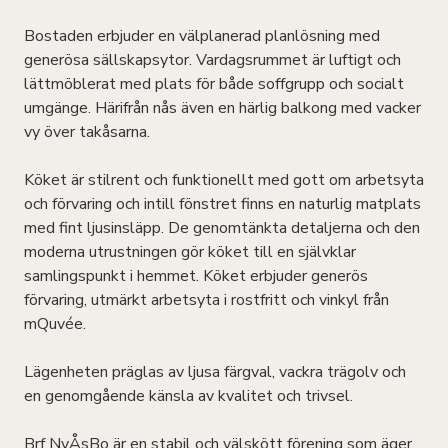
Bostaden erbjuder en välplanerad planlösning med
generösa sällskapsytor. Vardagsrummet är luftigt och
lättmöblerat med plats för både soffgrupp och socialt
umgänge. Härifrån nås även en härlig balkong med vacker
vy över takåsarna.
Köket är stilrent och funktionellt med gott om arbetsyta
och förvaring och intill fönstret finns en naturlig matplats
med fint ljusinsläpp. De genomtänkta detaljerna och den
moderna utrustningen gör köket till en självklar
samlingspunkt i hemmet. Köket erbjuder generös
förvaring, utmärkt arbetsyta i rostfritt och vinkyl från
mQuvée.
Lägenheten präglas av ljusa färgval, vackra trägolv och
en genomgående känsla av kvalitet och trivsel.
Brf NyÅsBo är en stabil och välskött förening som äger