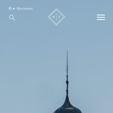
Våra kontor
Våra hem
Sälj med oss
Bevakning
Franchise
Om oss
Vårt team
Jobba med oss