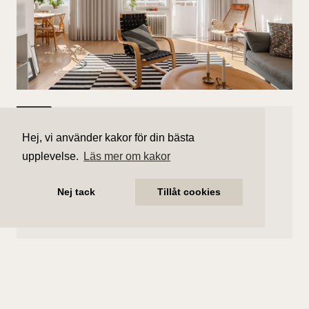
Såld
Hej, vi använder kakor för din bästa
Bondegatan 25B
upplevelse.
Läs mer om kakor
11 100 000 kr (slutpris)
Nej tack
Tillåt cookies
Antal rum
Boarea
3 rum
83 kvm
Område
Bostadstyp
Södermalm
Lägenhet
Våningsplan
Månadsavgift
Våning 6 av 6.
5 008 kr/mån