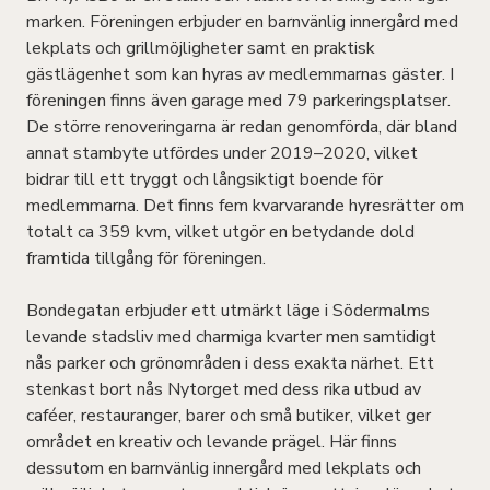
marken. Föreningen erbjuder en barnvänlig innergård med
lekplats och grillmöjligheter samt en praktisk
gästlägenhet som kan hyras av medlemmarnas gäster. I
föreningen finns även garage med 79 parkeringsplatser.
De större renoveringarna är redan genomförda, där bland
annat stambyte utfördes under 2019–2020, vilket
bidrar till ett tryggt och långsiktigt boende för
medlemmarna. Det finns fem kvarvarande hyresrätter om
totalt ca 359 kvm, vilket utgör en betydande dold
framtida tillgång för föreningen.
Bondegatan erbjuder ett utmärkt läge i Södermalms
levande stadsliv med charmiga kvarter men samtidigt
nås parker och grönområden i dess exakta närhet. Ett
stenkast bort nås Nytorget med dess rika utbud av
caféer, restauranger, barer och små butiker, vilket ger
området en kreativ och levande prägel. Här finns
dessutom en barnvänlig innergård med lekplats och