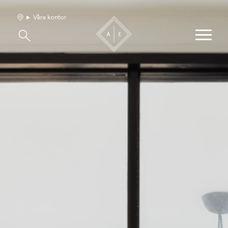
Våra kontor
Våra hem
Sälj med oss
Bevakning
Franchise
Om oss
Vårt team
Jobba med oss