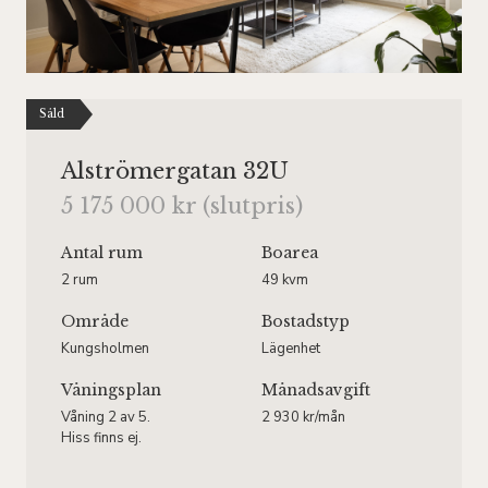
Såld
Alströmergatan 32U
5 175 000 kr (slutpris)
Antal rum
Boarea
2 rum
49 kvm
Område
Bostadstyp
Kungsholmen
Lägenhet
Våningsplan
Månadsavgift
Våning 2 av 5.
2 930 kr/mån
Hiss finns ej.