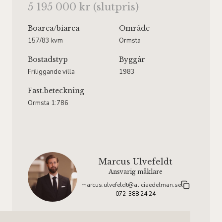
5 195 000 kr (slutpris)
Boarea
/biarea
Område
157/83 kvm
Ormsta
Bostadstyp
Byggår
Friliggande villa
1983
Fast.beteckning
Ormsta 1:786
Marcus Ulvefeldt
Ansvarig mäklare
marcus.ulvefeldt@aliciaedelman.se
072-388 24 24