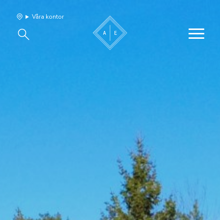
Våra kontor
Våra hem
Sälj med oss
Bevakning
Franchise
Om oss
Vårt team
Jobba med oss