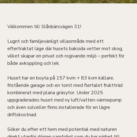
Välkommen till Slånbärsvägen 31!
Lugnt och familjevänligt villaområde med ett
eftertraktat läge där husets baksida vetter mot skog,
vilket skapar en privat och rogivande miljö – perfekt för
både avkoppling och lek.
Huset har en boyta på 157 kvm + 83 kvm källare,
fristående garage och en tomt med flertalet fruktträd
kombinerat med plana gräsytor. Under 2025
uppgraderades huset med ny luft/vatten-värmepump
och även solceller finns installerade för en lägre
driftskostnad.
Söker du efter ett hem med potential med naturen
direkt utanför dörren samtidigt som du har närhet till